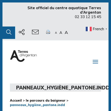
Site officiel du centre aquatique Terres
d’Argentan
02 33 12 15 45
French
▼
A
A
A
Toggle n
PANNEAUX_HYGIÈNE_PANTONE.INDD
Accueil
>
le parcours du baigneur
>
panneaux_hygiène_pantone.indd