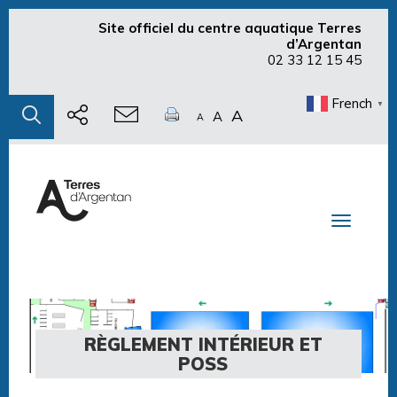
Site officiel du centre aquatique Terres
d’Argentan
02 33 12 15 45
French
▼
A
A
A
Toggle n
RÈGLEMENT INTÉRIEUR ET
POSS