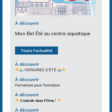
À découvrir
Mon Bel Été au centre aquatique
Toute l'actualité
À découvrir
HORAIRES D’ÉTÉ
À découvrir
Fermeture pour formation
À découvrir
𝐂𝐚𝐧𝐢𝐜𝐮𝐥𝐞 𝐝𝐚𝐧𝐬 𝐥’𝐎𝐫𝐧𝐞 !
À découvrir