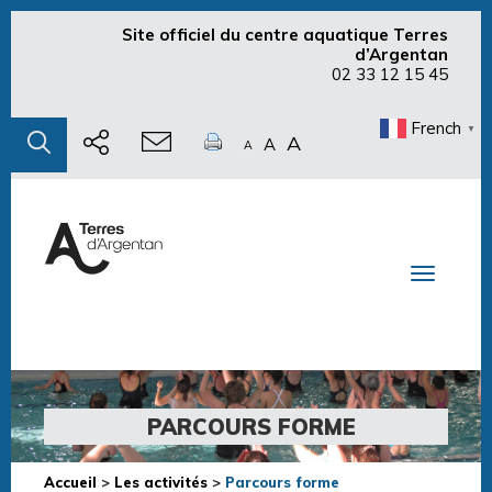
Site officiel du centre aquatique Terres
d’Argentan
02 33 12 15 45
French
▼
A
A
A
Toggle n
PARCOURS FORME
Accueil
>
Les activités
>
Parcours forme