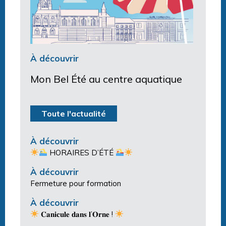
À découvrir
Mon Bel Été au centre aquatique
Toute l'actualité
À découvrir
HORAIRES D’ÉTÉ
À découvrir
Fermeture pour formation
À découvrir
𝐂𝐚𝐧𝐢𝐜𝐮𝐥𝐞 𝐝𝐚𝐧𝐬 𝐥’𝐎𝐫𝐧𝐞 !