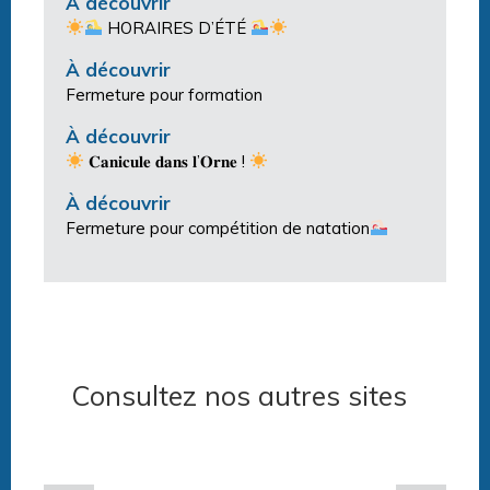
À découvrir
HORAIRES D’ÉTÉ
À découvrir
Fermeture pour formation
À découvrir
𝐂𝐚𝐧𝐢𝐜𝐮𝐥𝐞 𝐝𝐚𝐧𝐬 𝐥’𝐎𝐫𝐧𝐞 !
À découvrir
Fermeture pour compétition de natation
Consultez nos autres sites