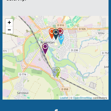
+
−
Leaflet
| ©
OpenStreetMap
contributors