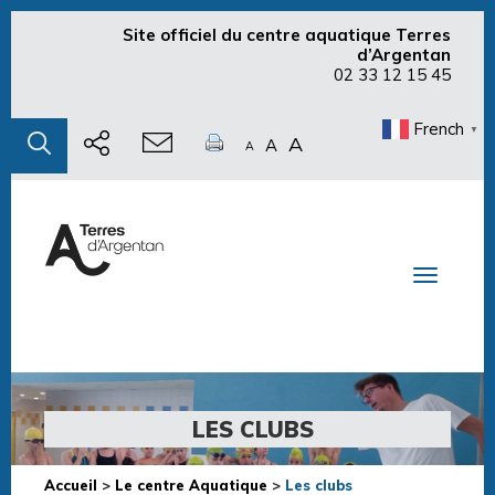
Site officiel du centre aquatique Terres
d’Argentan
02 33 12 15 45
French
▼
A
A
A
Toggle n
LES CLUBS
Accueil
>
Le centre Aquatique
>
Les clubs