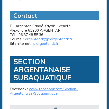
Contact
PL Argentan Canoé Kayak – Venelle
Alexandre 61200 ARGENTAN
Tél. : 06.87.48.55.36
Courriel :
argentanck@plargentanck.fr
Site internet :
plargentanck.fr
SECTION
ARGENTANAISE
SUBAQUATIQUE
Facebook :
www.facebook.com/Section-
Argentanaise-Subaquatique