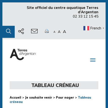
Site officiel du centre aquatique Terres
d’Argentan
02 33 12 15 45
French
▼
A
A
A
Toggle n
TABLEAU CRÉNEAU
Accueil
>
Je souhaite venir
>
Pour nager
>
Tableau
créneau