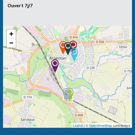
Ouvert 7j/7
+
−
Leaflet
| ©
OpenStreetMap
contributors