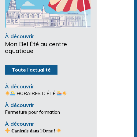
À découvrir
Mon Bel Été au centre
aquatique
Toute l'actualité
À découvrir
HORAIRES D’ÉTÉ
À découvrir
Fermeture pour formation
À découvrir
𝐂𝐚𝐧𝐢𝐜𝐮𝐥𝐞 𝐝𝐚𝐧𝐬 𝐥’𝐎𝐫𝐧𝐞 !