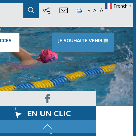
French
▼
A
A
A
CCÈS
JE SOUHAITE VENIR
EN UN CLIC