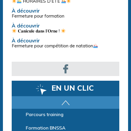
HORAIRES D’ÉTÉ
À découvrir
Fermeture pour formation
À découvrir
𝐂𝐚𝐧𝐢𝐜𝐮𝐥𝐞 𝐝𝐚𝐧𝐬 𝐥’𝐎𝐫𝐧𝐞 !
À découvrir
Fermeture pour compétition de natation
EN UN CLIC
Parcours training
Formation BNSSA