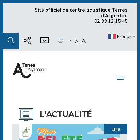
Site officiel du centre aquatique Terres
d’Argentan
02 33 12 15 45
French
▼
A
A
A
Toggle n
L'ACTUALITÉ
Lire