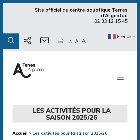
Site officiel du centre aquatique Terres
d’Argentan
02 33 12 15 45
French
▼
A
A
A
Toggle n
LES ACTIVITÉS POUR LA
SAISON 2025/26
Accueil
>
Les activités pour la saison 2025/26