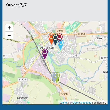
Ouvert 7j/7
+
−
Leaflet
| ©
OpenStreetMap
contributors