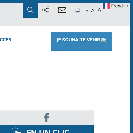
French
▼
A
A
A
CCÈS
JE SOUHAITE VENIR
EN UN CLIC