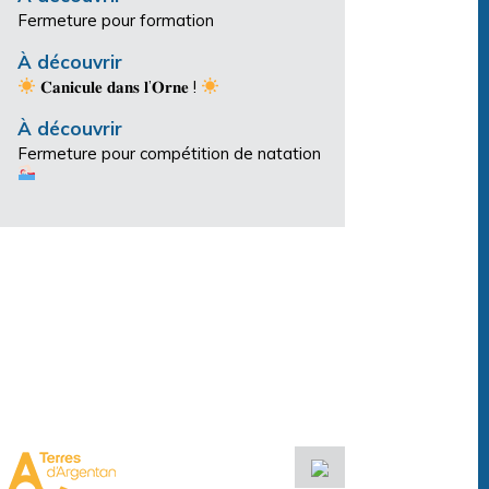
Fermeture pour formation
À découvrir
𝐂𝐚𝐧𝐢𝐜𝐮𝐥𝐞 𝐝𝐚𝐧𝐬 𝐥’𝐎𝐫𝐧𝐞 !
À découvrir
Fermeture pour compétition de natation