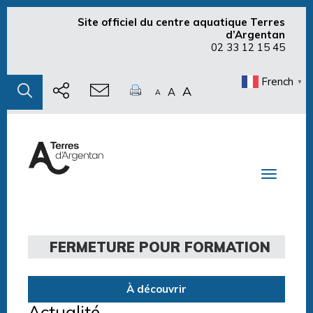
Site officiel du centre aquatique Terres
d’Argentan
02 33 12 15 45
French
▼
A
A
A
Toggle n
FERMETURE POUR FORMATION
À découvrir
Actualité