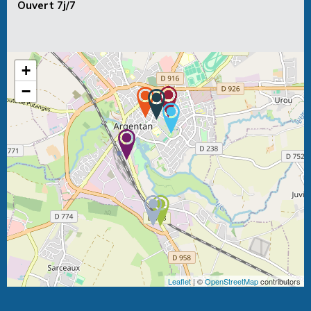
Ouvert 7j/7
+
−
Leaflet
| ©
OpenStreetMap
contributors