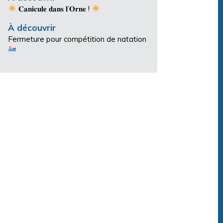
𝐂𝐚𝐧𝐢𝐜𝐮𝐥𝐞 𝐝𝐚𝐧𝐬 𝐥’𝐎𝐫𝐧𝐞 !
À découvrir
Fermeture pour compétition de natation