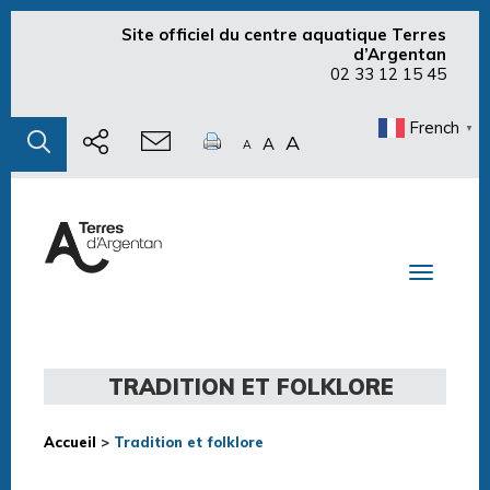
Site officiel du centre aquatique Terres
d’Argentan
02 33 12 15 45
French
▼
A
A
A
Toggle n
TRADITION ET FOLKLORE
Accueil
>
Tradition et folklore