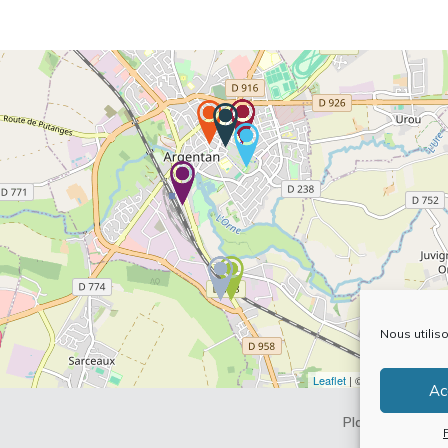
Nous utilis
Leaflet
| ©
OpenStreetMap
Ac
Plan du site
Me