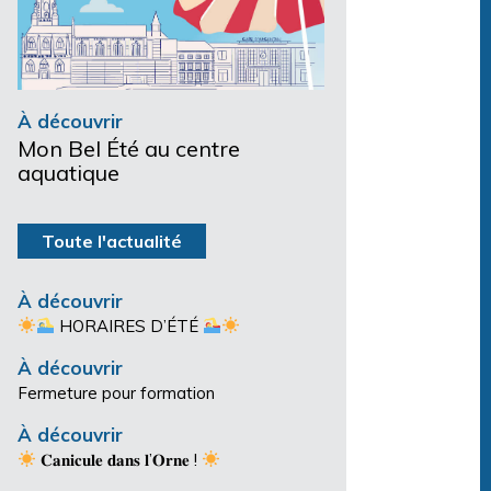
À découvrir
Mon Bel Été au centre
aquatique
Toute l'actualité
À découvrir
HORAIRES D’ÉTÉ
À découvrir
Fermeture pour formation
À découvrir
𝐂𝐚𝐧𝐢𝐜𝐮𝐥𝐞 𝐝𝐚𝐧𝐬 𝐥’𝐎𝐫𝐧𝐞 !