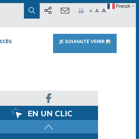
French
▼
A
A
A
CCÈS
JE SOUHAITE VENIR
EN UN CLIC
Parcours training