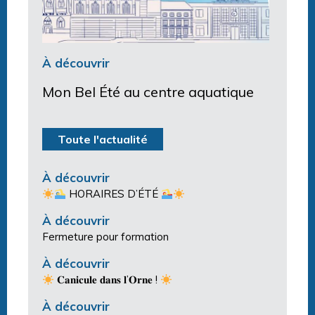
À découvrir
Mon Bel Été au centre aquatique
Toute l'actualité
À découvrir
HORAIRES D’ÉTÉ
À découvrir
Fermeture pour formation
À découvrir
𝐂𝐚𝐧𝐢𝐜𝐮𝐥𝐞 𝐝𝐚𝐧𝐬 𝐥’𝐎𝐫𝐧𝐞 !
À découvrir