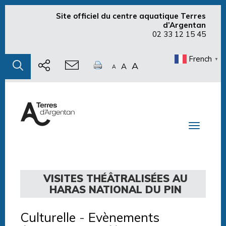
Site officiel du centre aquatique Terres
d’Argentan
02 33 12 15 45
French
▼
A
A
A
Toggle n
VISITES THÉÂTRALISÉES AU
HARAS NATIONAL DU PIN
Culturelle
-
Evènements