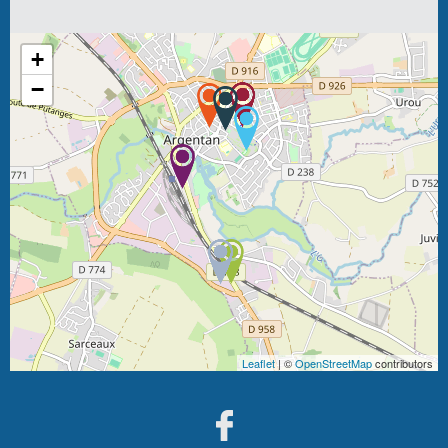
+
−
Leaflet
| ©
OpenStreetMap
contributors