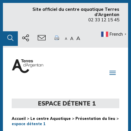
Site officiel du centre aquatique Terres
d’Argentan
02 33 12 15 45
French
▼
A
A
A
Toggle n
ESPACE DÉTENTE 1
Accueil
>
Le centre Aquatique
>
Présentation du lieu
>
espace détente 1