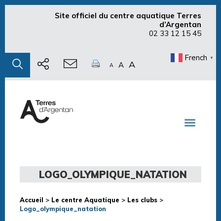
Site officiel du centre aquatique Terres
d’Argentan
02 33 12 15 45
French
▼
A
A
A
Toggle n
LOGO_OLYMPIQUE_NATATION
Accueil
>
Le centre Aquatique
>
Les clubs
>
Logo_olympique_natation