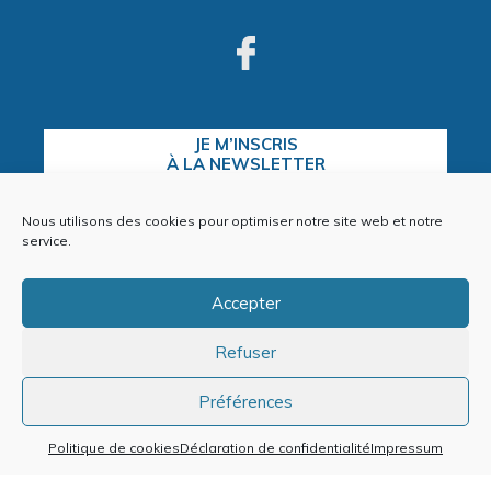
JE M’INSCRIS
À LA NEWSLETTER
Nous utilisons des cookies pour optimiser notre site web et notre
service.
CONTACTEZ-NOUS
Accepter
Refuser
Plan du site
Mentions Légales
Préférences
Politique de cookies (EU)
Politique de cookies
Déclaration de confidentialité
Impressum