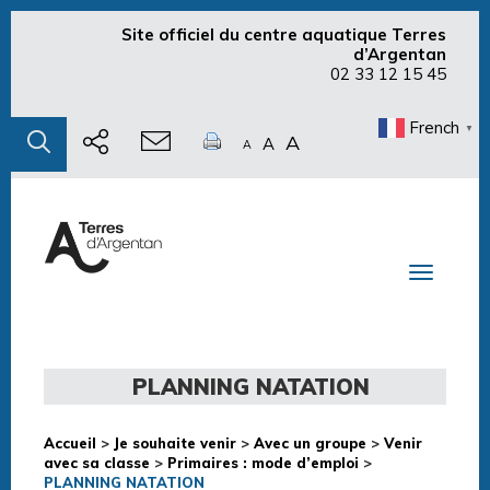
Site officiel du centre aquatique Terres
d’Argentan
02 33 12 15 45
French
▼
A
A
A
Toggle n
PLANNING NATATION
Accueil
>
Je souhaite venir
>
Avec un groupe
>
Venir
avec sa classe
>
Primaires : mode d’emploi
>
PLANNING NATATION