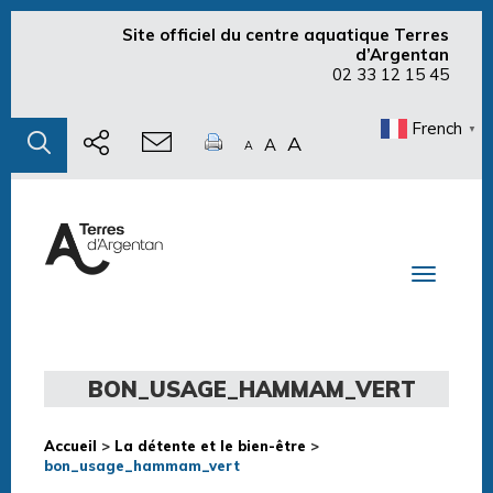
Site officiel du centre aquatique Terres
d’Argentan
02 33 12 15 45
French
▼
A
A
A
Toggle n
BON_USAGE_HAMMAM_VERT
Accueil
>
La détente et le bien-être
>
bon_usage_hammam_vert