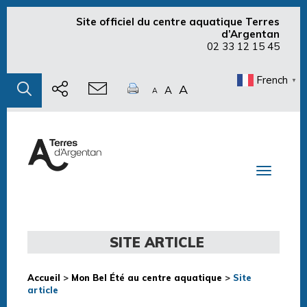
Site officiel du centre aquatique Terres
d’Argentan
02 33 12 15 45
French
▼
A
A
A
Toggle n
SITE ARTICLE
Accueil
>
Mon Bel Été au centre aquatique
>
Site
article