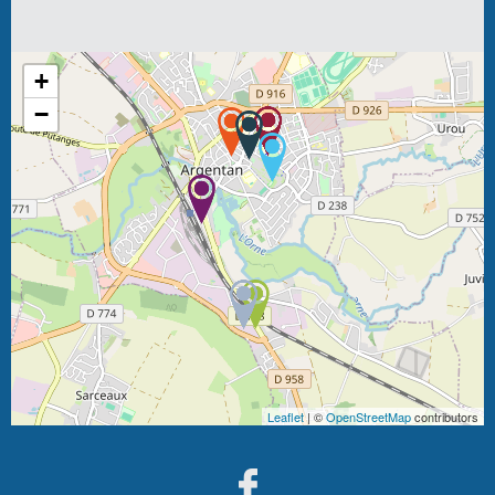
+
−
Leaflet
| ©
OpenStreetMap
contributors