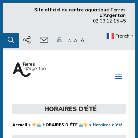
Site officiel du centre aquatique Terres
d’Argentan
02 33 12 15 45
French
▼
A
A
A
Toggle n
HORAIRES D’ÉTÉ
Accueil
>
HORAIRES D’ÉTÉ
>
Horaires d’été