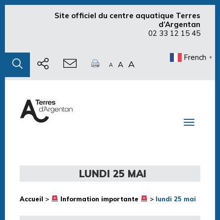
Site officiel du centre aquatique Terres
d’Argentan
02 33 12 15 45
French
▼
A
A
A
Toggle n
LUNDI 25 MAI
Accueil
>
Information importante
>
lundi 25 mai