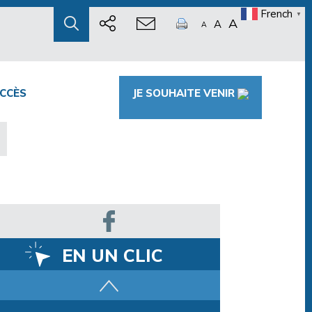
French
▼
A
A
A
CCÈS
JE SOUHAITE VENIR
EN UN CLIC
Parcours training