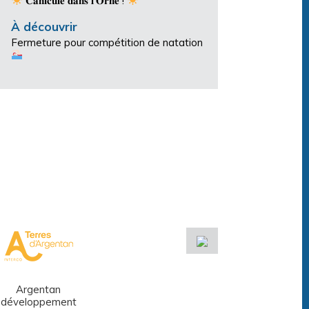
𝐂𝐚𝐧𝐢𝐜𝐮𝐥𝐞 𝐝𝐚𝐧𝐬 𝐥’𝐎𝐫𝐧𝐞 !
À découvrir
Fermeture pour compétition de natation
Argentan
Réseau des
développement
médiathèques