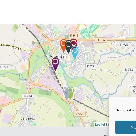
Nous utilis
Leaflet
| ©
OpenStreetMap
Ac