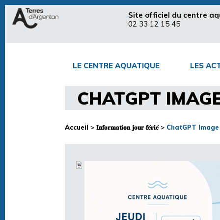
Site officiel du centre 
02 33 12 15 45
LE CENTRE AQUATIQUE
LES ACT
CHATGPT IMAGE 
Accueil
>
𝐈𝐧𝐟𝐨𝐫𝐦𝐚𝐭𝐢𝐨𝐧 𝐣𝐨𝐮𝐫 𝐟𝐞́𝐫𝐢𝐞́
>
ChatGPT Image 