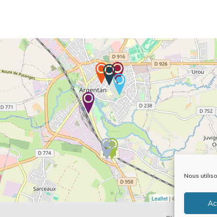
Nous utilis
Leaflet
| ©
OpenStreetMap
Ac