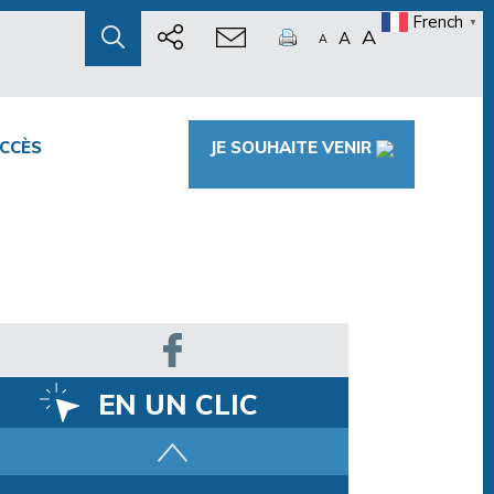
French
▼
A
A
A
CCÈS
JE SOUHAITE VENIR
EN UN CLIC
Parcours training