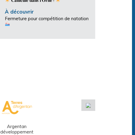
𝐂𝐚𝐧𝐢𝐜𝐮𝐥𝐞 𝐝𝐚𝐧𝐬 𝐥’𝐎𝐫𝐧𝐞 !
À découvrir
Fermeture pour compétition de natation
Argentan
Réseau des
développement
médiathèques