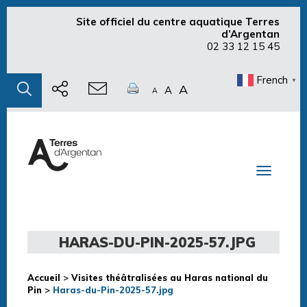
Site officiel du centre aquatique Terres
d’Argentan
02 33 12 15 45
French
▼
A
A
A
Toggle n
HARAS-DU-PIN-2025-57.JPG
Accueil
>
Visites théâtralisées au Haras national du
Pin
>
Haras-du-Pin-2025-57.jpg