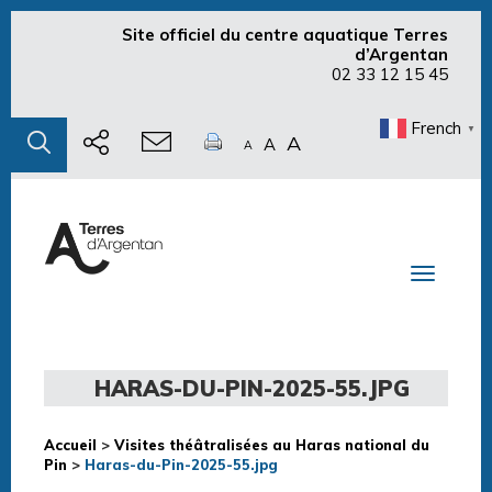
Site officiel du centre aquatique Terres
d’Argentan
02 33 12 15 45
French
▼
A
A
A
Toggle n
HARAS-DU-PIN-2025-55.JPG
Accueil
>
Visites théâtralisées au Haras national du
Pin
>
Haras-du-Pin-2025-55.jpg