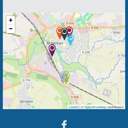
+
−
Leaflet
| ©
OpenStreetMap
contributors