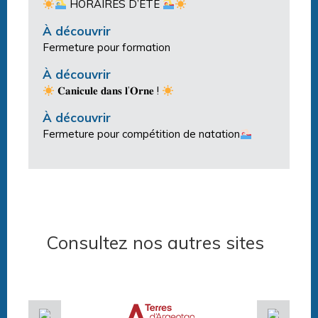
HORAIRES D’ÉTÉ
À découvrir
Fermeture pour formation
À découvrir
𝐂𝐚𝐧𝐢𝐜𝐮𝐥𝐞 𝐝𝐚𝐧𝐬 𝐥’𝐎𝐫𝐧𝐞 !
À découvrir
Fermeture pour compétition de natation
Consultez nos autres sites