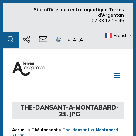
Site officiel du centre aquatique Terres
d’Argentan
02 33 12 15 45
French
▼
A
A
A
Toggle n
THE-DANSANT-A-MONTABARD-
21.JPG
Accueil
>
Thé dansant
>
The-dansant-a-Montabard-
21.jpg