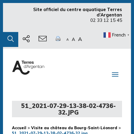
Site officiel du centre aquatique Terres
d’Argentan
02 33 12 15 45
French
▼
A
A
A
Toggle n
51_2021-07-29-13-38-02-4736-
32.JPG
Accueil
>
Visite au château du Bourg-Saint-Léonard
>
51_2021-07-29-13-38-02-4736-32.jpg