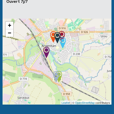
Ouvert 7j/7
+
−
Leaflet
| ©
OpenStreetMap
contributors