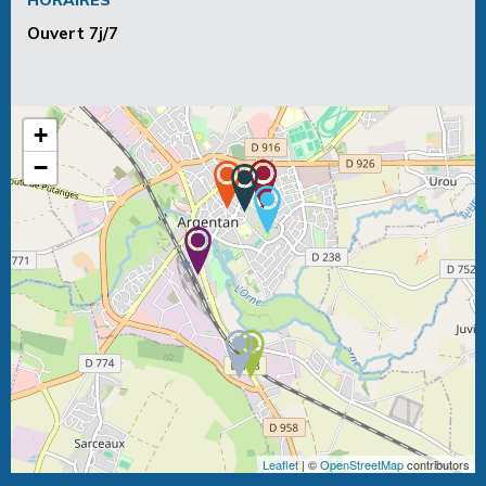
Ouvert 7j/7
+
−
Leaflet
| ©
OpenStreetMap
contributors