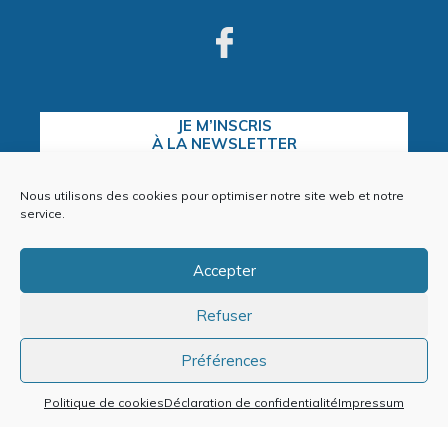
JE M’INSCRIS
À LA NEWSLETTER
Nous utilisons des cookies pour optimiser notre site web et notre
service.
CONTACTEZ-NOUS
Accepter
Refuser
Plan du site
Mentions Légales
Préférences
Politique de cookies (EU)
Politique de cookies
Déclaration de confidentialité
Impressum