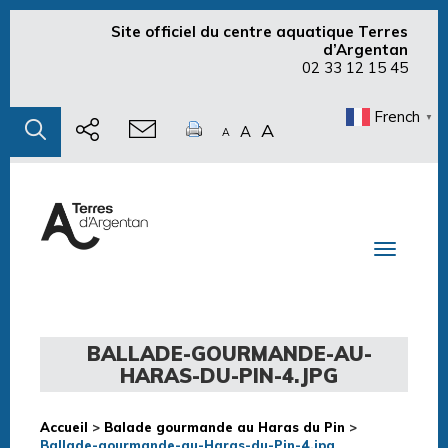
Site officiel du centre aquatique Terres
d’Argentan
02 33 12 15 45
French
▼
A
A
A
Toggle n
BALLADE-GOURMANDE-AU-
HARAS-DU-PIN-4.JPG
Accueil
>
Balade gourmande au Haras du Pin
>
Ballade-gourmande-au-Haras-du-Pin-4.jpg