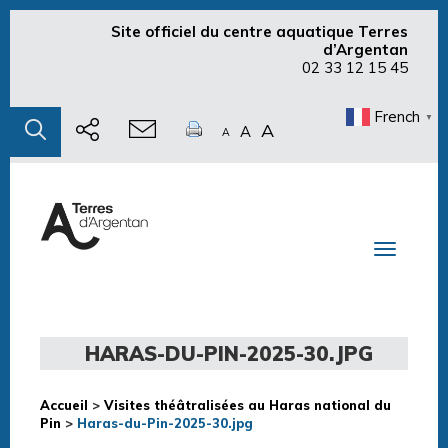
Site officiel du centre aquatique Terres
d’Argentan
02 33 12 15 45
French
▼
A
A
A
Toggle n
HARAS-DU-PIN-2025-30.JPG
Accueil
>
Visites théâtralisées au Haras national du
Pin
>
Haras-du-Pin-2025-30.jpg