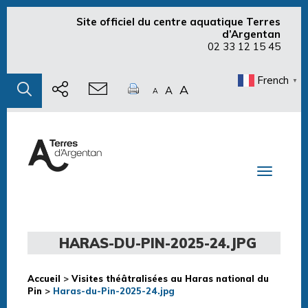
Site officiel du centre aquatique Terres
d’Argentan
02 33 12 15 45
French
▼
A
A
A
Toggle n
HARAS-DU-PIN-2025-24.JPG
Accueil
>
Visites théâtralisées au Haras national du
Pin
>
Haras-du-Pin-2025-24.jpg