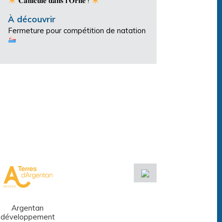
𝐂𝐚𝐧𝐢𝐜𝐮𝐥𝐞 𝐝𝐚𝐧𝐬 𝐥’𝐎𝐫𝐧𝐞 !
À découvrir
Fermeture pour compétition de natation
Argentan
Réseau des
développement
médiathèques