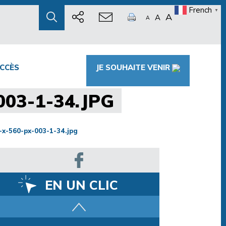
French
▼
A
A
A
CCÈS
JE SOUHAITE VENIR
03-1-34.JPG
x-560-px-003-1-34.jpg
EN UN CLIC
Parcours training