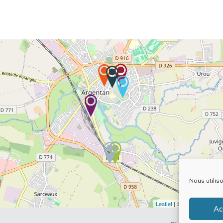
Nous utilis
Leaflet
| ©
OpenStreetMap
Ac