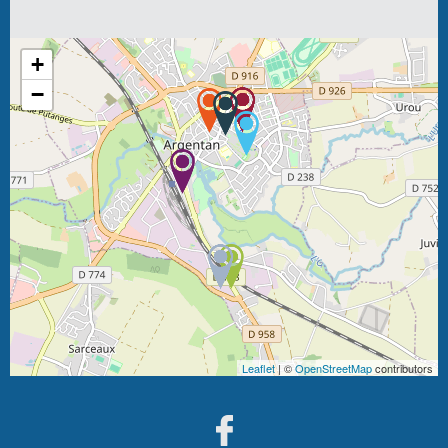
+
−
Leaflet
| ©
OpenStreetMap
contributors