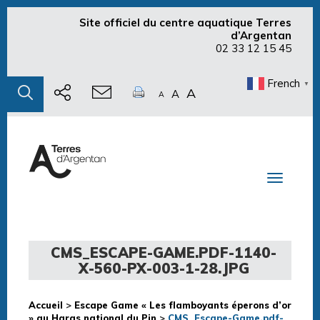
Site officiel du centre aquatique Terres
d’Argentan
02 33 12 15 45
French
▼
A
A
A
Toggle n
CMS_ESCAPE-GAME.PDF-1140-
X-560-PX-003-1-28.JPG
Accueil
>
Escape Game « Les flamboyants éperons d’or
» au Haras national du Pin
>
CMS_Escape-Game.pdf-