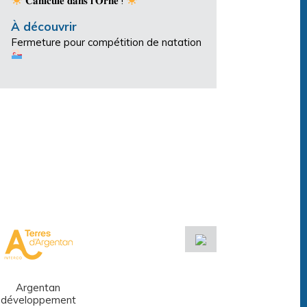
𝐂𝐚𝐧𝐢𝐜𝐮𝐥𝐞 𝐝𝐚𝐧𝐬 𝐥’𝐎𝐫𝐧𝐞 !
À découvrir
Fermeture pour compétition de natation
Argentan
Réseau des
développement
médiathèques