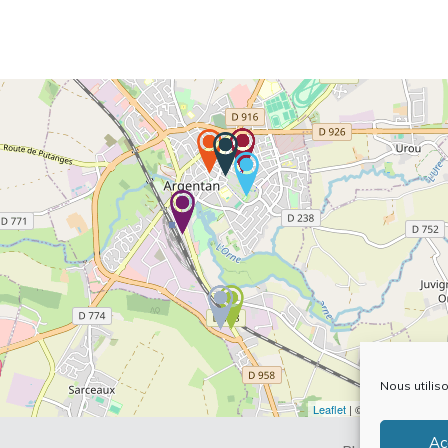
Nous utilis
Leaflet
| ©
OpenStreetMap
Ac