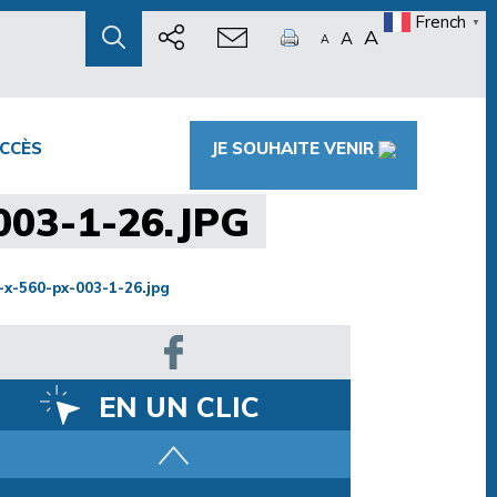
French
▼
A
A
A
CCÈS
JE SOUHAITE VENIR
03-1-26.JPG
x-560-px-003-1-26.jpg
EN UN CLIC
Parcours training