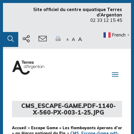
Site officiel du centre aquatique Terres
d’Argentan
02 33 12 15 45
French
▼
A
A
A
Toggle n
CMS_ESCAPE-GAME.PDF-1140-
X-560-PX-003-1-25.JPG
Accueil
>
Escape Game « Les flamboyants éperons d’or
» au Haras national du Pin
>
CMS_Escape-Game.pdf-