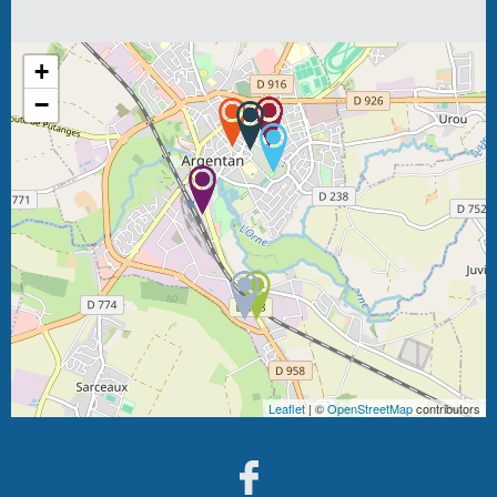
+
−
Leaflet
| ©
OpenStreetMap
contributors