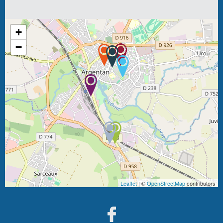
+
−
Leaflet
| ©
OpenStreetMap
contributors