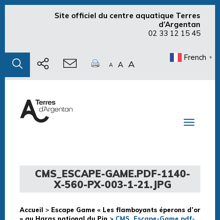
Site officiel du centre aquatique Terres
d’Argentan
02 33 12 15 45
French
▼
A
A
A
Toggle n
CMS_ESCAPE-GAME.PDF-1140-
X-560-PX-003-1-21.JPG
Accueil
>
Escape Game « Les flamboyants éperons d’or
» au Haras national du Pin
>
CMS_Escape-Game.pdf-