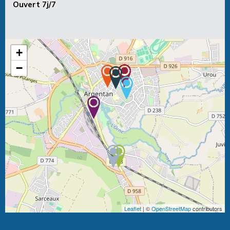
Ouvert 7j/7
+
−
Leaflet
| ©
OpenStreetMap
contributors