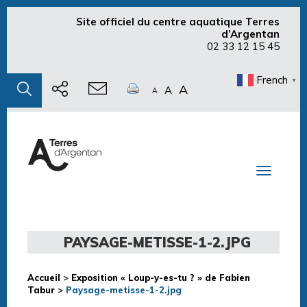
Site officiel du centre aquatique Terres
d’Argentan
02 33 12 15 45
French
▼
A
A
A
Toggle n
PAYSAGE-METISSE-1-2.JPG
Accueil
>
Exposition « Loup-y-es-tu ? » de Fabien
Tabur
>
Paysage-metisse-1-2.jpg