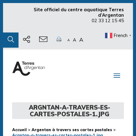
Site officiel du centre aquatique Terres
d’Argentan
02 33 12 15 45
French
▼
A
A
A
Toggle n
ARGNTAN-A-TRAVERS-ES-
CARTES-POSTALES-1.JPG
Accueil
>
Argentan à travers ses cartes postales
>
Argntan-a-travers-es-cartes-postales-1.jpg