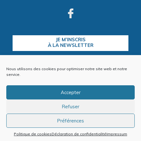
JE M’INSCRIS
À LA NEWSLETTER
Nous utilisons des cookies pour optimiser notre site web et notre
CONTACTEZ-NOUS
service.
Accepter
Refuser
Plan du site
Mentions Légales
Politique de cookies (EU)
Préférences
Politique de cookies
Déclaration de confidentialité
Impressum