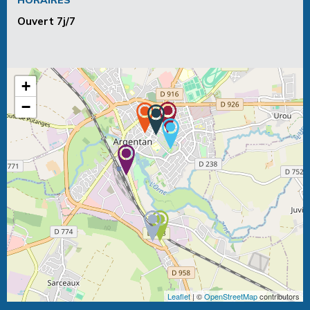
Ouvert 7j/7
+
−
Leaflet
| ©
OpenStreetMap
contributors