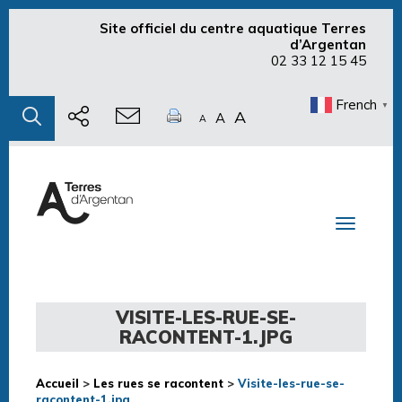
Site officiel du centre aquatique Terres
d’Argentan
02 33 12 15 45
French
▼
A
A
A
Toggle n
VISITE-LES-RUE-SE-
RACONTENT-1.JPG
Accueil
>
Les rues se racontent
>
Visite-les-rue-se-
racontent-1.jpg