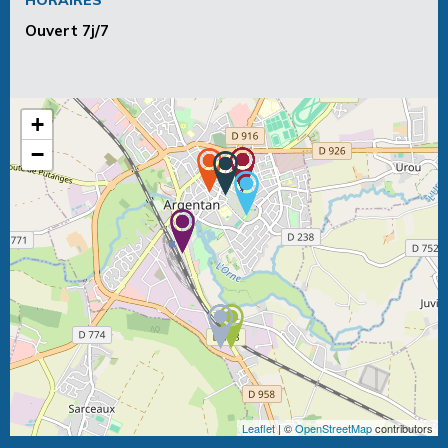
Ouvert 7j/7
+
−
Leaflet
| ©
OpenStreetMap
contributors