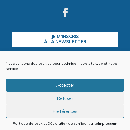
JE M’INSCRIS
À LA NEWSLETTER
Nous utilisons des cookies pour optimiser notre site web et notre
CONTACTEZ-NOUS
service.
Accepter
Refuser
Plan du site
Mentions Légales
Politique de cookies (EU)
Préférences
Politique de cookies
Déclaration de confidentialité
Impressum