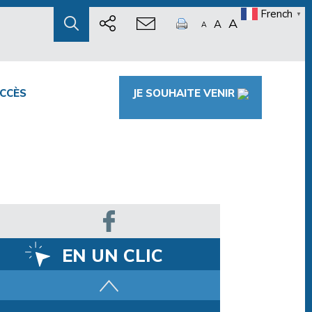
French
▼
A
A
A
CCÈS
JE SOUHAITE VENIR
EN UN CLIC
Parcours training