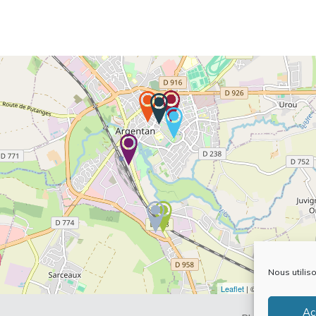
Nous utilis
Leaflet
| ©
OpenStreetMap
Ac