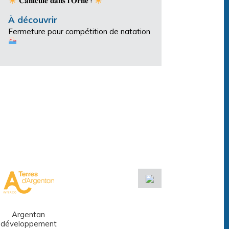
𝐂𝐚𝐧𝐢𝐜𝐮𝐥𝐞 𝐝𝐚𝐧𝐬 𝐥’𝐎𝐫𝐧𝐞 !
À découvrir
Fermeture pour compétition de natation
Argentan
Réseau des
développement
médiathèques