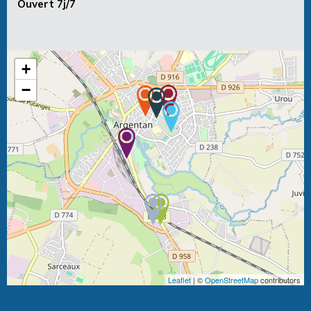
Ouvert 7j/7
+
−
Leaflet
| ©
OpenStreetMap
contributors