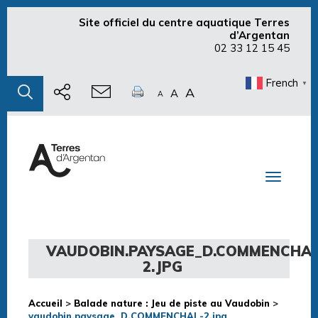
Site officiel du centre aquatique Terres
d’Argentan
02 33 12 15 45
French
▼
A
A
A
Toggle n
VAUDOBIN.PAYSAGE_D.COMMENCHAL
2.JPG
Accueil
>
Balade nature : Jeu de piste au Vaudobin
>
vaudobin.paysage_D.COMMENCHAL-2.jpg