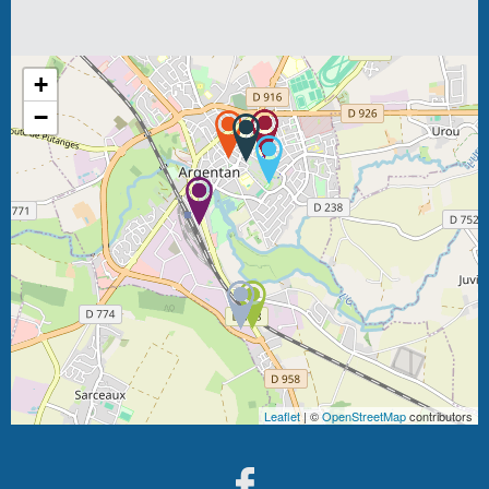
+
−
Leaflet
| ©
OpenStreetMap
contributors