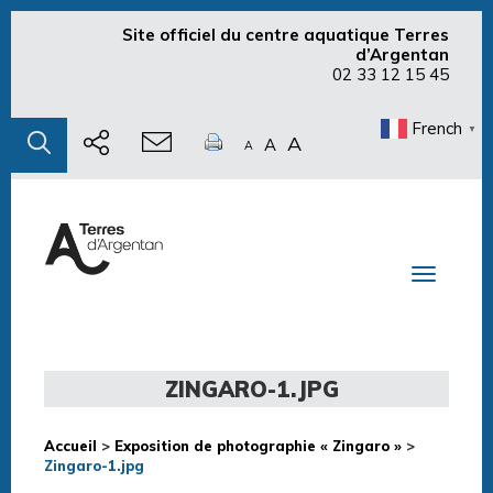
Site officiel du centre aquatique Terres
d’Argentan
02 33 12 15 45
French
▼
A
A
A
Toggle n
ZINGARO-1.JPG
Accueil
>
Exposition de photographie « Zingaro »
>
Zingaro-1.jpg