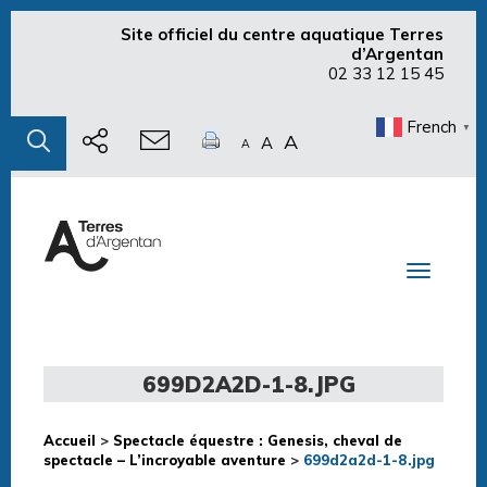
Site officiel du centre aquatique Terres
d’Argentan
02 33 12 15 45
French
▼
A
A
A
Toggle n
699D2A2D-1-8.JPG
Accueil
>
Spectacle équestre : Genesis, cheval de
spectacle – L’incroyable aventure
>
699d2a2d-1-8.jpg