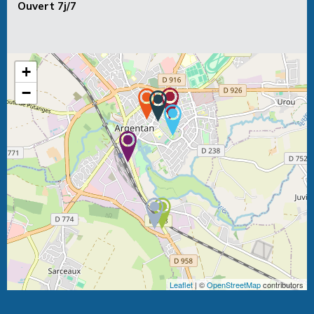
Ouvert 7j/7
+
−
Leaflet
| ©
OpenStreetMap
contributors