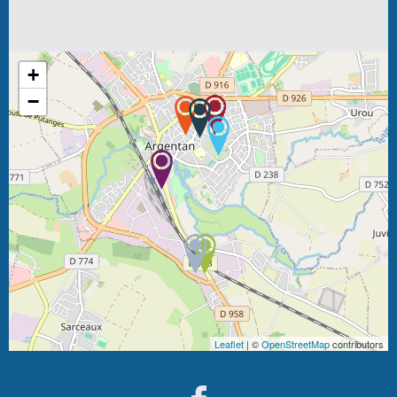
+
−
Leaflet
| ©
OpenStreetMap
contributors