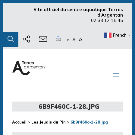
Site officiel du centre aquatique Terres
d’Argentan
02 33 12 15 45
French
▼
A
A
A
Toggle n
6B9F460C-1-28.JPG
Accueil
>
Les Jeudis du Pin
>
6b9f460c-1-28.jpg