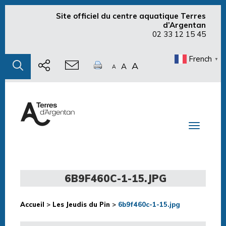
Site officiel du centre aquatique Terres
d’Argentan
02 33 12 15 45
French
▼
A
A
A
Toggle n
6B9F460C-1-15.JPG
Accueil
>
Les Jeudis du Pin
>
6b9f460c-1-15.jpg