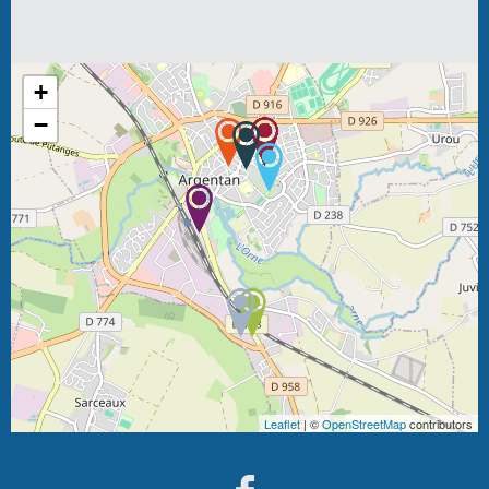
+
−
Leaflet
| ©
OpenStreetMap
contributors