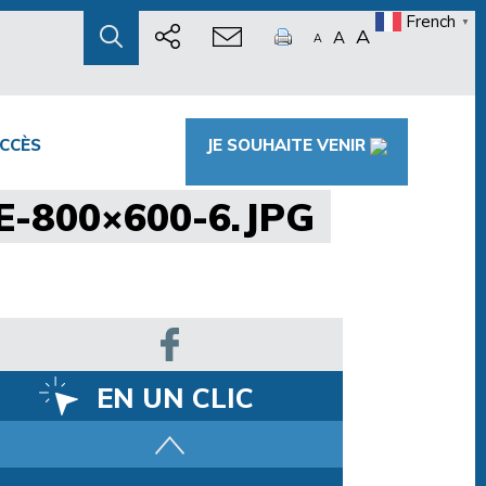
French
▼
A
A
A
CCÈS
JE SOUHAITE VENIR
-800×600-6.JPG
EN UN CLIC
Parcours training