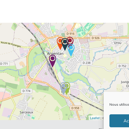
Nous utilis
Leaflet
| ©
OpenStreetMap
Ac