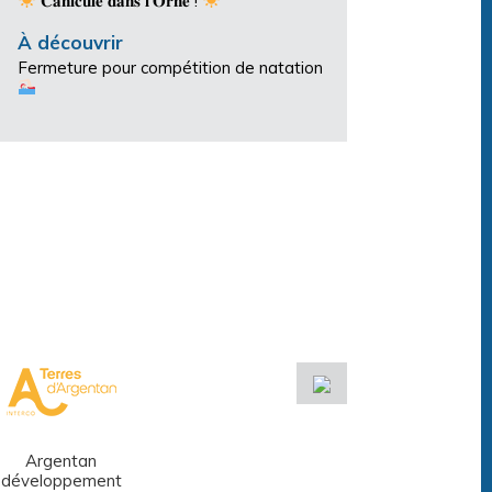
𝐂𝐚𝐧𝐢𝐜𝐮𝐥𝐞 𝐝𝐚𝐧𝐬 𝐥’𝐎𝐫𝐧𝐞 !
À découvrir
Fermeture pour compétition de natation
Argentan
Réseau des
développement
médiathèques