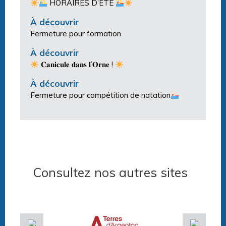
HORAIRES D’ÉTÉ
À découvrir
Fermeture pour formation
À découvrir
𝐂𝐚𝐧𝐢𝐜𝐮𝐥𝐞 𝐝𝐚𝐧𝐬 𝐥’𝐎𝐫𝐧𝐞 !
À découvrir
Fermeture pour compétition de natation
Consultez nos autres sites