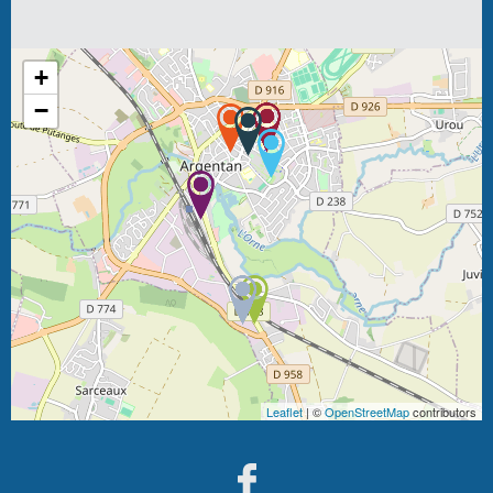
+
−
Leaflet
| ©
OpenStreetMap
contributors