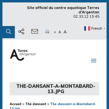
Site officiel du centre aquatique Terres
d’Argentan
02 33 12 15 45
French
▼
A
A
A
Toggle n
THE-DANSANT-A-MONTABARD-
13.JPG
Accueil
>
Thé dansant
>
The-dansant-a-Montabard-
13.jpg