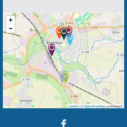
+
−
Leaflet
| ©
OpenStreetMap
contributors