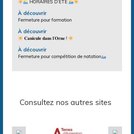
HORAIRES D’ÉTÉ
À découvrir
Fermeture pour formation
À découvrir
𝐂𝐚𝐧𝐢𝐜𝐮𝐥𝐞 𝐝𝐚𝐧𝐬 𝐥’𝐎𝐫𝐧𝐞 !
À découvrir
Fermeture pour compétition de natation
Consultez nos autres sites