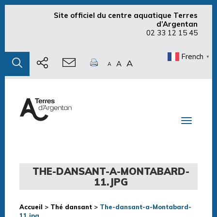
Site officiel du centre aquatique Terres
d’Argentan
02 33 12 15 45
French
▼
A
A
A
Toggle n
THE-DANSANT-A-MONTABARD-
11.JPG
Accueil
>
Thé dansant
>
The-dansant-a-Montabard-
11.jpg