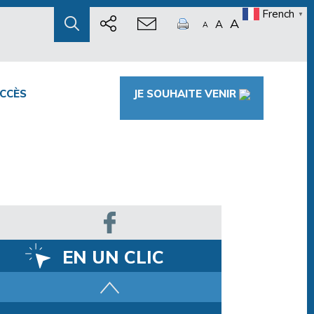
French
▼
A
A
A
CCÈS
JE SOUHAITE VENIR
EN UN CLIC
Parcours training