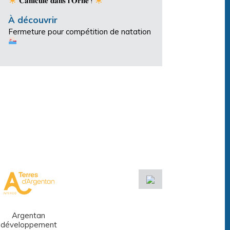
𝐂𝐚𝐧𝐢𝐜𝐮𝐥𝐞 𝐝𝐚𝐧𝐬 𝐥’𝐎𝐫𝐧𝐞 !
À découvrir
Fermeture pour compétition de natation
Argentan
Réseau des
développement
médiathèques