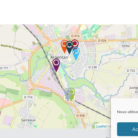
Nous utilis
Leaflet
| ©
OpenStreetMap
Ac