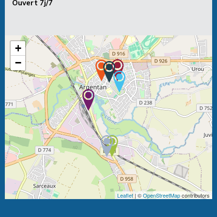
Ouvert 7j/7
+
−
Leaflet
| ©
OpenStreetMap
contributors