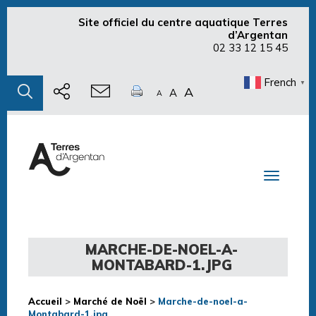
Site officiel du centre aquatique Terres
d’Argentan
02 33 12 15 45
French
▼
A
A
A
Toggle n
MARCHE-DE-NOEL-A-
MONTABARD-1.JPG
Accueil
>
Marché de Noël
>
Marche-de-noel-a-
Montabard-1.jpg