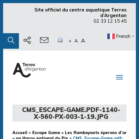
Site officiel du centre aquatique Terres
d’Argentan
02 33 12 15 45
French
▼
A
A
A
Toggle n
CMS_ESCAPE-GAME.PDF-1140-
X-560-PX-003-1-19.JPG
Accueil
>
Escape Game « Les flamboyants éperons d’or
» au Haras national du Pin
>
CMS_Escape-Game.pdf-