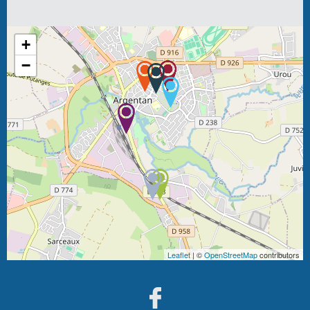
+
−
Leaflet
| ©
OpenStreetMap
contributors